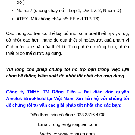
trời)
Nema 7 (chống cháy nổ – Lớp 1, Div 1 & 2, Nhóm D)
ATEX (Mã chống cháy nổ: EE x d 11B T6)
Các thông số trên có thể loại bỏ một số model thiết bị vì, ví dụ,
độ nhớt cao hơn thang đo của thiết bị hoặcvượt quá phạm vi
định mức áp suất của thiết bị. Trong nhiều trường hợp, nhiều
thiết bị có thể được áp dụng.
Vui lòng cho phép chúng tôi hỗ trợ bạn trong việc lựa
chọn hệ thống kiểm soát độ nhớt tốt nhất cho ứng dụng
Công ty TNHH TM Rồng Tiến – Đại diện độc quyền
Ametek Brookfield tại Việt Nam. Xin liên hệ với chúng tôi
để chúng tôi tư vấn các giải pháp tốt nhất cho các bạn:
Điện thoại bàn cố định : 028 3816 4708
Email: rongtien@rongtien.com
Website: www.rongtien.com