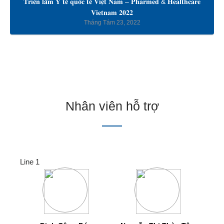
𝐓𝐫𝐢𝐞̂̉𝐧 𝐥𝐚̃𝐦 𝐘 𝐭𝐞̂́ 𝐪𝐮𝐨̂́𝐜 𝐭𝐞̂́ 𝐕𝐢𝐞̣̂𝐭 𝐍𝐚𝐦 – 𝐏𝐡𝐚𝐫𝐦𝐞𝐝 & 𝐇𝐞𝐚𝐥𝐭𝐡𝐜𝐚𝐫𝐞
𝐕𝐢𝐞𝐭𝐧𝐚𝐦 𝟐𝟎𝟐𝟐
Tháng Tám 23, 2022
Nhân viên hỗ trợ
Line 1