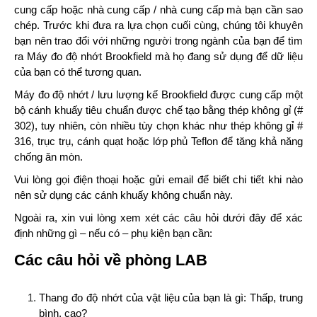
cung cấp hoặc nhà cung cấp / nhà cung cấp mà bạn cần sao
chép. Trước khi đưa ra lựa chọn cuối cùng, chúng tôi khuyên
bạn nên trao đổi với những người trong ngành của bạn để tìm
ra Máy đo độ nhớt Brookfield mà họ đang sử dụng để dữ liệu
của bạn có thể tương quan.
Máy đo độ nhớt / lưu lượng kế Brookfield được cung cấp một
bộ cánh khuấy tiêu chuẩn được chế tạo bằng thép không gỉ (#
302), tuy nhiên, còn nhiều tùy chọn khác như thép không gỉ #
316, trục trụ, cánh quạt hoặc lớp phủ Teflon để tăng khả năng
chống ăn mòn.
Vui lòng gọi điện thoại hoặc gửi email để biết chi tiết khi nào
nên sử dụng các cánh khuấy không chuẩn này.
Ngoài ra, xin vui lòng xem xét các câu hỏi dưới đây để xác
định những gì – nếu có – phụ kiện bạn cần:
Các câu hỏi về phòng LAB
Thang đo độ nhớt của vật liệu của bạn là gì: Thấp, trung
bình, cao?