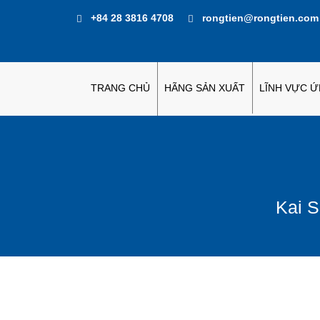
+84 28 3816 4708
rongtien@rongtien.com
TRANG CHỦ
HÃNG SẢN XUẤT
LĨNH VỰC 
Kai S