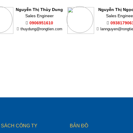
Nguyễn Thị Thùy Dung
Nguyễn Thị Ngọ
Sales Engineer
Sales Enginee
0906951610
093817906
thuydung@rongtien.com
lannguyen@rongti
 SÁCH CÔNG TY
BẢN ĐỒ