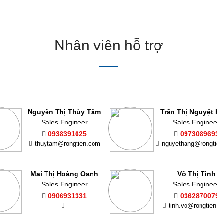
Nhân viên hỗ trợ
Nguyễn Thị Thùy Tâm
Trần Thị Nguyệt
Sales Engineer
Sales Enginee
0938391625
097308969
thuytam@rongtien.com
nguyethang@rongt
Mai Thị Hoàng Oanh
Võ Thị Tình
Sales Engineer
Sales Enginee
0906931331
036287007
tinh.vo@rongtie