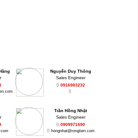
 Hằng
Nguyễn Duy Thông
r
Sales Engineer
3
0916983232
ien.com
Trần Hồng Nhật
r
Sales Engineer
9
0909971690
n.com
hongnhat@rongtien.com