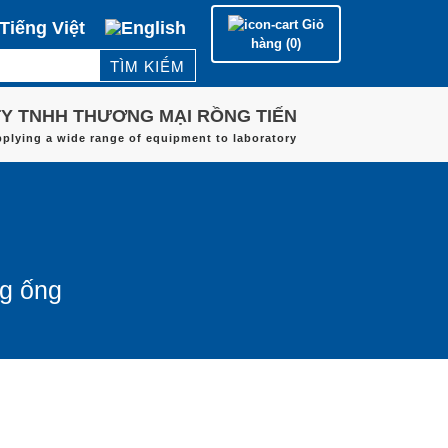
Giỏ
hàng (0)
Trang chủ
Y TNHH THƯƠNG MẠI RỒNG TIẾN
HÃNG SẢN XUẤT
pplying a wide range of equipment to laboratory
LĨNH VỰC ỨNG DỤNG
DỊCH VỤ
LIÊN HỆ
ng ống