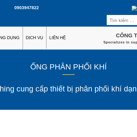
0903947822
CÔNG T
ỨNG DỤNG
DỊCH VỤ
LIÊN HỆ
Specializes in su
ỐNG PHÂN PHỐI KHÍ
hing cung cấp thiết bị phân phối khí dạ