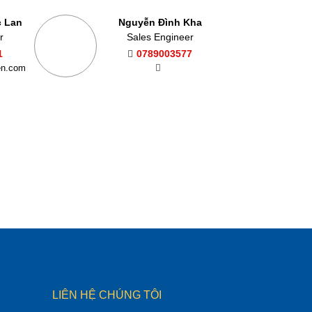
c Lan
Nguyễn Đình Kha
r
Sales Engineer
1
0789003577
en.com
LIÊN HỆ CHÚNG TÔI