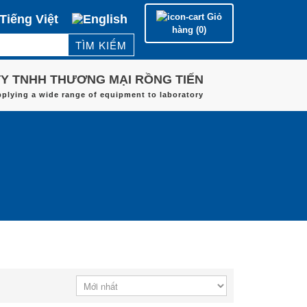
Giỏ
hàng (0)
Y TNHH THƯƠNG MẠI RỒNG TIẾN
Trang chủ
pplying a wide range of equipment to laboratory
HÃNG SẢN XUẤT
LĨNH VỰC ỨNG DỤNG
DỊCH VỤ
LIÊN HỆ