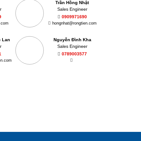
Trần Hồng Nhật
r
Sales Engineer
9
0909971690
n.com
hongnhat@rongtien.com
c Lan
Nguyễn Đình Kha
r
Sales Engineer
1
0789003577
en.com