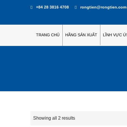
+84 28 3816 4708
rongtien@rongtien.com
TRANG CHỦ
HÃNG SẢN XUẤT
LĨNH VỰC 
Showing all 2 results