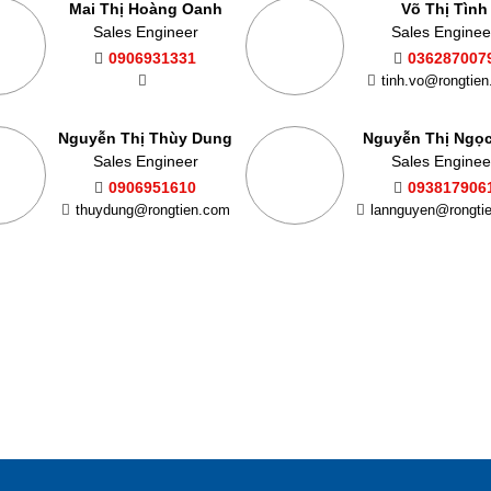
Mai Thị Hoàng Oanh
Võ Thị Tình
Sales Engineer
Sales Enginee
0906931331
036287007
tinh.vo@rongtie
Nguyễn Thị Thùy Dung
Nguyễn Thị Ngọ
Sales Engineer
Sales Enginee
0906951610
093817906
thuydung@rongtien.com
lannguyen@rongti