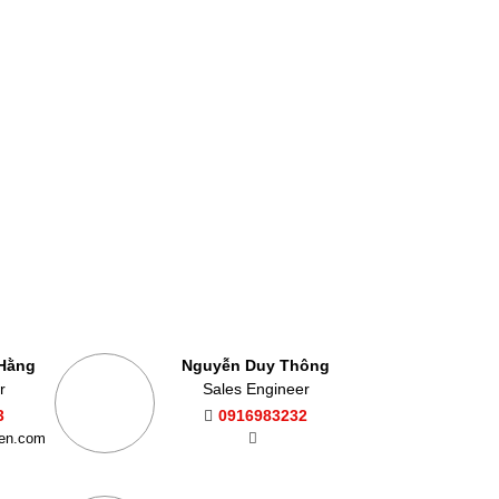
 Hằng
Nguyễn Duy Thông
r
Sales Engineer
3
0916983232
ien.com