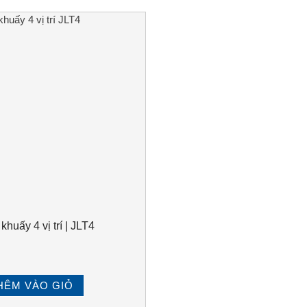
khuấy 4 vị trí | JLT4
HÊM VÀO GIỎ