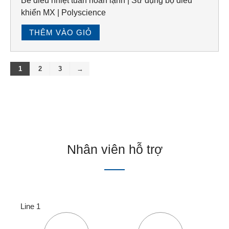
Bể điều nhiệt tuần hoàn lạnh | Sử dụng bộ điều
khiển MX | Polyscience
THÊM VÀO GIỎ
1
2
3
→
Nhân viên hỗ trợ
Line 1