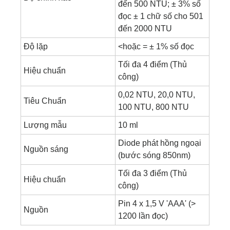
đến 500 NTU; ± 3% số
đọc ± 1 chữ số cho 501
đến 2000 NTU
Độ lặp
<hoặc = ± 1% số đọc
Tối đa 4 điểm (Thủ
Hiệu chuẩn
công)
0,02 NTU, 20,0 NTU,
Tiêu Chuẩn
100 NTU, 800 NTU
Lượng mẫu
10 ml
Diode phát hồng ngoại
Nguồn sáng
(bước sóng 850nm)
Tối đa 3 điểm (Thủ
Hiệu chuẩn
công)
Pin 4 x 1,5 V 'AAA' (>
Nguồn
1200 lần đọc)