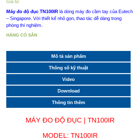
Giá từ
Máy đo độ đục TN100IR
là dòng máy đo cầm tay của Eutech
– Singapore. Với thiết kế nhỏ gọn, thao tác dễ dàng trong
phòng thí nghiệm.
HÀNG CÓ SẴN
Mô tả sản phẩm
Thông số kỹ thuật
Video
Download
Thông tin thêm
MÁY ĐO ĐỘ ĐỤC | TN100IR
MODEL:
TN100IR