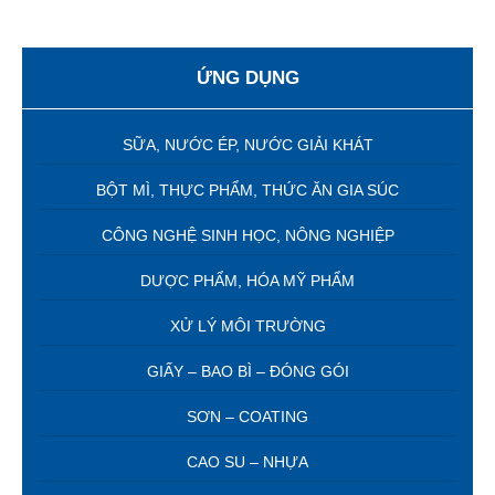
ỨNG DỤNG
SỮA, NƯỚC ÉP, NƯỚC GIẢI KHÁT
BỘT MÌ, THỰC PHẨM, THỨC ĂN GIA SÚC
CÔNG NGHỆ SINH HỌC, NÔNG NGHIỆP
DƯỢC PHẨM, HÓA MỸ PHẨM
XỬ LÝ MÔI TRƯỜNG
GIẤY – BAO BÌ – ĐÓNG GÓI
SƠN – COATING
CAO SU – NHỰA