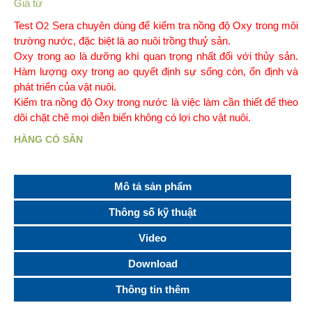
Giá từ
Test O
Sera chuyên dùng để kiểm tra nồng độ Oxy trong môi
2
trường nước, đặc biệt là ao nuôi trồng thuỷ sản.
Oxy trong ao là dưỡng khí quan trọng nhất đối với thủy sản.
Hàm lượng oxy trong ao quyết định sự sống còn, ổn định và
phát triển của vật nuôi.
Kiểm tra nồng độ Oxy trong nước là việc làm cần thiết để theo
dõi chặt chẽ mọi diễn biến không có lợi cho vật nuôi.
HÀNG CÓ SẴN
Mô tả sản phẩm
Thông số kỹ thuật
Video
Download
Thông tin thêm