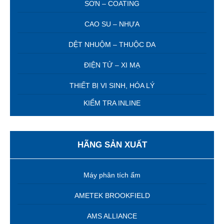
SƠN – COATING
CAO SU – NHỰA
DỆT NHUỘM – THUỘC DA
ĐIỆN TỬ – XI MẠ
THIẾT BỊ VI SINH, HÓA LÝ
KIỂM TRA INLINE
HÃNG SẢN XUẤT
Máy phân tích ẩm
AMETEK BROOKFIELD
AMS ALLIANCE