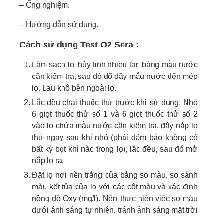
– Ống nghiệm.
– Hướng dẫn sử dụng.
Cách sử dụng Test O2 Sera :
Làm sạch lọ thủy tinh nhiều lần bằng mẫu nước
cần kiểm tra, sau đó đổ đầy mẫu nước đến mép
lọ. Lau khô bên ngoài lọ.
Lắc đều chai thuốc thử trước khi sử dụng. Nhỏ
6 giọt thuốc thử số 1 và 6 giọt thuốc thử số 2
vào lọ chứa mẫu nước cần kiểm tra, đậy nắp lọ
thử ngay sau khi nhỏ (phải đảm bảo không có
bất kỳ bọt khí nào trong lọ), lắc đều, sau đó mở
nắp lọ ra.
Đặt lọ nơi nền trắng của bảng so màu, so sánh
màu kết tủa của lọ với các cột màu và xác định
nồng độ Oxy (mg/l). Nên thực hiện việc so màu
dưới ánh sáng tự nhiên, tránh ánh sáng mặt trời