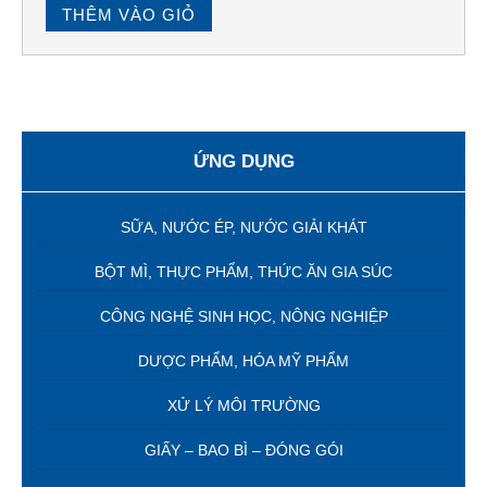
THÊM VÀO GIỎ
ỨNG DỤNG
SỮA, NƯỚC ÉP, NƯỚC GIẢI KHÁT
BỘT MÌ, THỰC PHẨM, THỨC ĂN GIA SÚC
CÔNG NGHỆ SINH HỌC, NÔNG NGHIỆP
DƯỢC PHẨM, HÓA MỸ PHẨM
XỬ LÝ MÔI TRƯỜNG
GIẤY – BAO BÌ – ĐÓNG GÓI