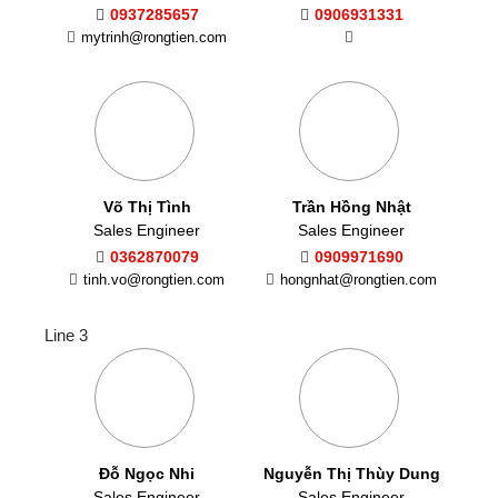
0937285657
0906931331
mytrinh@rongtien.com
Võ Thị Tình
Trần Hồng Nhật
Sales Engineer
Sales Engineer
0362870079
0909971690
tinh.vo@rongtien.com
hongnhat@rongtien.com
Line 3
Đỗ Ngọc Nhi
Nguyễn Thị Thùy Dung
Sales Engineer
Sales Engineer