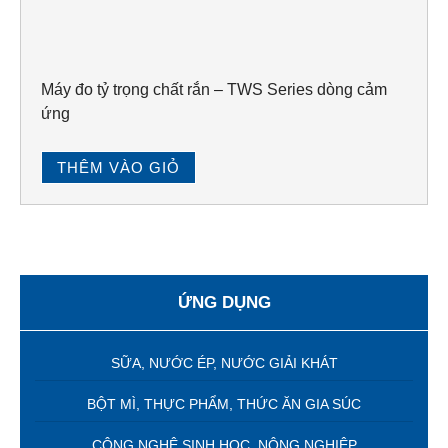
Máy đo tỷ trọng chất rắn – TWS Series dòng cảm
ứng
THÊM VÀO GIỎ
ỨNG DỤNG
SỮA, NƯỚC ÉP, NƯỚC GIẢI KHÁT
BỘT MÌ, THỰC PHẨM, THỨC ĂN GIA SÚC
CÔNG NGHỆ SINH HỌC, NÔNG NGHIỆP