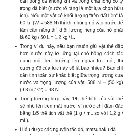
cân trong cả không khí và trong chất lỏng có tỷ
trọng đã biết (nước rõ ràng là một lựa chọn hữu
ích). Nếu một vật có khối lượng “trên đất liền” là
60 kg (W = 588 N) thì khi nhúng nó vào nước để
làm cân nặng thì khối lượng riêng của nó phải
là 60 kg / 50 L = 1,2 kg / L.
Trong ví dụ này, nếu bạn muốn giữ vật thể đặc
hơn nước này lơ lửng tại chỗ bằng cách tác
dụng một lực hướng lên ngoài lực nổi, thì
cường độ của lực này sẽ là bao nhiêu? Bạn chỉ
cần tính toán sự khác biệt giữa trọng lượng của
nước và trọng lượng của vật: 588 N – (50 kg)
(9,8 m / s2) = 98 N.
Trong trường hợp này, 1/6 thể tích của vật thể
sẽ nhô lên trên mặt nước, vì nước chỉ đậm đặc
bằng 1/5 thể tích vật thể (1 g / mL so với 1,2 g /
mL).
Hiểu được các nguyên tắc đó, matsuhaku đã