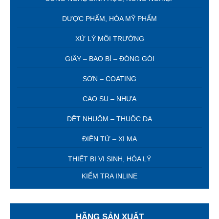
DƯỢC PHẨM, HÓA MỸ PHẨM
XỬ LÝ MÔI TRƯỜNG
GIẤY – BAO BÌ – ĐÓNG GÓI
SƠN – COATING
CAO SU – NHỰA
DỆT NHUỘM – THUỘC DA
ĐIỆN TỬ – XI MẠ
THIẾT BỊ VI SINH, HÓA LÝ
KIỂM TRA INLINE
HÃNG SẢN XUẤT