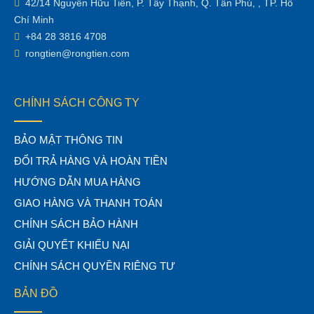
42/14 Nguyễn Hữu Tiến, P. Tây Thạnh, Q. Tân Phú, , TP. Hồ
Chí Minh
+84 28 3816 4708
rongtien@rongtien.com
CHÍNH SÁCH CÔNG TY
BẢO MẬT THÔNG TIN
ĐỔI TRẢ HÀNG VÀ HOÀN TIỀN
HƯỚNG DẪN MUA HÀNG
GIAO HÀNG VÀ THANH TOÁN
CHÍNH SÁCH BẢO HÀNH
GIẢI QUYẾT KHIẾU NẠI
CHÍNH SÁCH QUYỀN RIÊNG TƯ
BẢN ĐỒ